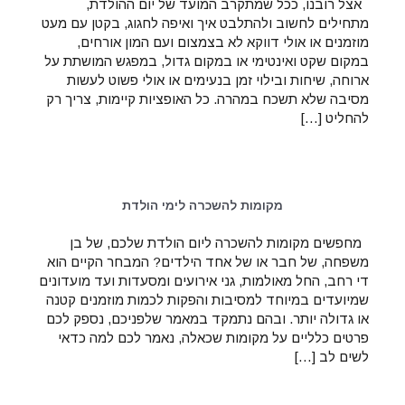
אצל רובנו, ככל שמתקרב המועד של יום ההולדת,
מתחילים לחשוב ולהתלבט איך ואיפה לחגוג, בקטן עם מעט
מוזמנים או אולי דווקא לא בצמצום ועם המון אורחים,
במקום שקט ואינטימי או במקום גדול, במפגש המושתת על
ארוחה, שיחות ובילוי זמן בנעימים או אולי פשוט לעשות
מסיבה שלא תשכח במהרה. כל האופציות קיימות, צריך רק
להחליט […]
מקומות להשכרה לימי הולדת
מחפשים מקומות להשכרה ליום הולדת שלכם, של בן
משפחה, של חבר או של אחד הילדים? המבחר הקיים הוא
די רחב, החל מאולמות, גני אירועים ומסעדות ועד מועדונים
שמיועדים במיוחד למסיבות והפקות לכמות מוזמנים קטנה
או גדולה יותר. ובהם נתמקד במאמר שלפניכם, נספק לכם
פרטים כלליים על מקומות שכאלה, נאמר לכם למה כדאי
לשים לב […]