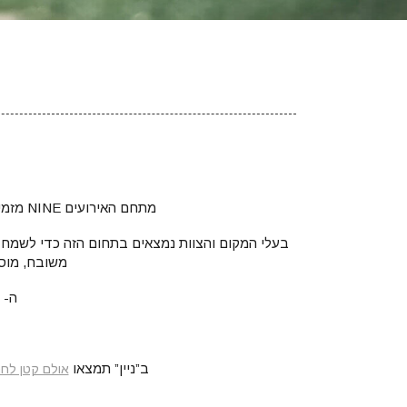
מתחם האירועים NINE מזמין אתכם לערוך חתונה ייחודית, חד פעמית ושמחה כיאה ליום המיוחד הזה, באווירה אינטימית ומרגשת.
בעלי המקום והצוות נמצאים בתחום הזה כדי לשמח א
משובח, מוסי
ה- NINE נמצא במיקום מנצח, בלב המרכז המסחרי החדש של הרצלייה פיתוח.
ב”ניין” תמצאו
אולם קטן לחת